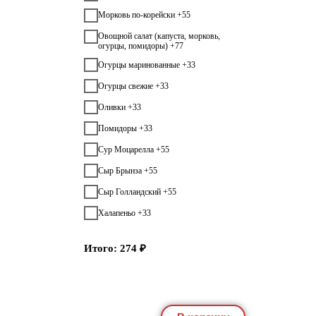
Морковь по-корейски +55
Овощной салат (капуста, морковь,
огурцы, помидоры) +77
Огурцы маринованные +33
Огурцы свежие +33
Оливки +33
Помидоры +33
Сур Моцарелла +55
Сыр Брынза +55
Сыр Голландский +55
Халапеньо +33
Итого:
274
₽