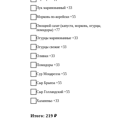
Лук маринованный +33
Морковь по-корейски +55
Овощной салат (капуста, морковь, огурцы,
помидоры) +77
Огурцы маринованные +33
Огурцы свежие +33
Оливки +33
Помидоры +33
Сур Моцарелла +55
Сыр Брынза +55
Сыр Голландский +55
Халапеньо +33
Итого:
219
₽