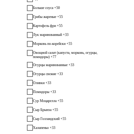
Больше соуса +50
Грибы жареные +55
Картофель фри +55
Лук маринованный +33
Морковь по-корейски +55
Овощной салат (капуста, морковь, огурцы,
помидоры) +77
Огурцы маринованные +33
Огурцы свежие +33
Оливки +33
Помидоры +33
Сур Моцарелла +55
Сыр Брынза +55
Сыр Голландский +55
Халапеньо +33