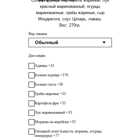
Сочная курица, картофель жареный, лук
красный маринованный, огурцы
маринованные, грибы жареные, сыр
Моцарелла, соус Цезарь, лаваш.
Вес: 270гр.
Вид лаваша
Доп опции
Аджика +33
Больше курицы +176
Больше соуса +50
Грибы жареные +55
Картофель фри +55
Лук маринованный +33
Морковь по-корейски +55
Овощной салат (капуста, морковь, огурцы,
помидоры) +77