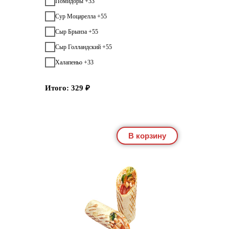
Помидоры +33
Сур Моцарелла +55
Сыр Брынза +55
Сыр Голландский +55
Халапеньо +33
Итого:
329
₽
В корзину