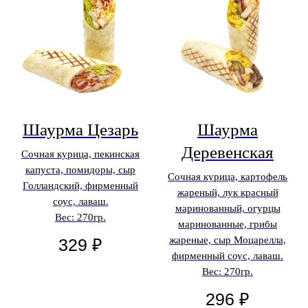
Шаурма Цезарь
Шаурма
Деревенская
Сочная курица, пекинская
капуста, помидоры, сыр
Сочная курица, картофель
Голландский, фирменный
жареный, лук красный
соус, лаваш.
маринованный, огурцы
Вес: 270гр.
маринованные, грибы
жареные, сыр Моцарелла,
329
₽
фирменный соус, лаваш.
Вес: 270гр.
296
₽