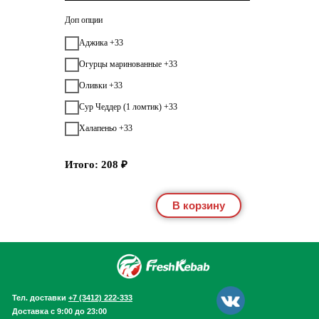
Доп опции
Аджика +33
Огурцы маринованные +33
Оливки +33
Сур Чеддер (1 ломтик) +33
Халапеньо +33
Итого:
208
₽
В корзину
Тел. доставки
+7 (3412) 222-333
Доставка с 9:00 до 23:00