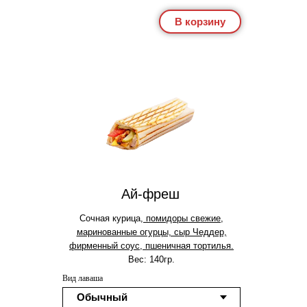
В корзину
Ай-фреш
Сочная курица
, помидоры свежие,
маринованные огурцы, сыр Чеддер,
фирменный соус, пшеничная тортилья.
Вес: 140гр.
Вид лаваша