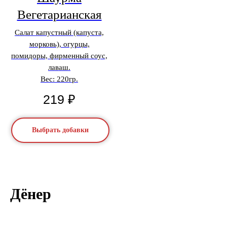
Вегетарианская
Салат капустный (капуста,
морковь), огурцы,
помидоры, фирменный соус,
лаваш.
Вес: 220гр.
219
₽
Выбрать добавки
Дёнер