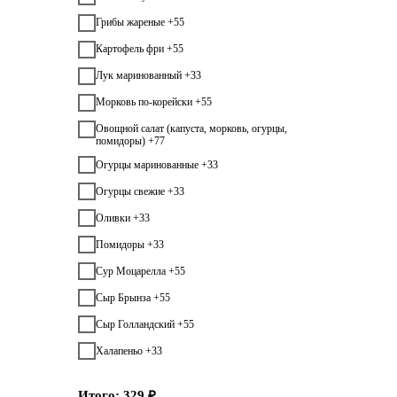
Грибы жареные +55
Картофель фри +55
Лук маринованный +33
Морковь по-корейски +55
Овощной салат (капуста, морковь, огурцы,
помидоры) +77
Огурцы маринованные +33
Огурцы свежие +33
Оливки +33
Помидоры +33
Сур Моцарелла +55
Сыр Брынза +55
Сыр Голландский +55
Халапеньо +33
Итого:
329
₽