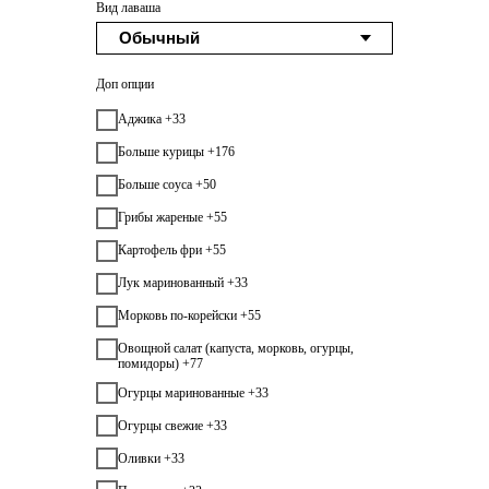
Вид лаваша
Доп опции
Аджика +33
Больше курицы +176
Больше соуса +50
Грибы жареные +55
Картофель фри +55
Лук маринованный +33
Морковь по-корейски +55
Овощной салат (капуста, морковь, огурцы,
помидоры) +77
Огурцы маринованные +33
Огурцы свежие +33
Оливки +33