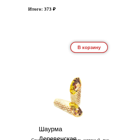
Итого:
373
₽
В корзину
Шаурма
Деревенская