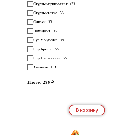
Огурцы маринованные +33
Огурцы свежие +33
Оливки +33
Помидоры +33
Сур Моцарелла +55
Сыр Брынза +55
Сыр Голландский +55
Халапеньо +33
Итого:
296
₽
В корзину