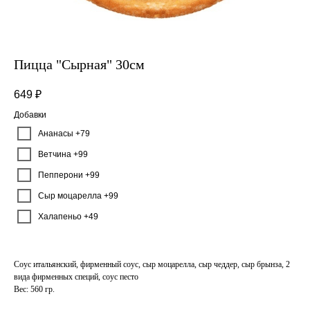
Пицца "Сырная" 30см
649
₽
Добавки
Ананасы +79
Ветчина +99
Пепперони +99
Сыр моцарелла +99
Халапеньо +49
Соус итальянский, фирменный соус, сыр моцарелла, сыр чеддер, сыр брынза, 2
вида фирменных специй, соус песто
Вес: 560 гр.