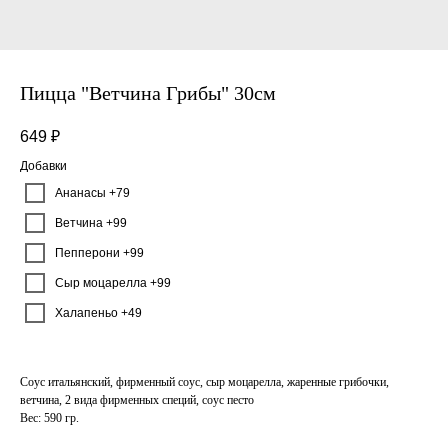
Пицца "Ветчина Грибы" 30см
649
₽
Добавки
Ананасы +79
Ветчина +99
Пепперони +99
Сыр моцарелла +99
Халапеньо +49
Соус итальянский, фирменный соус, сыр моцарелла, жаренные грибочки,
ветчина, 2 вида фирменных специй, соус песто
Вес: 590 гр.