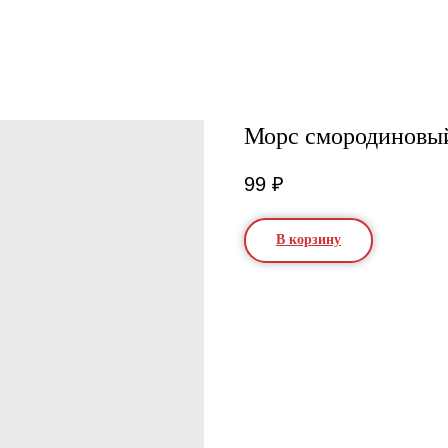
Морс смородиновый
99
₽
В корзину