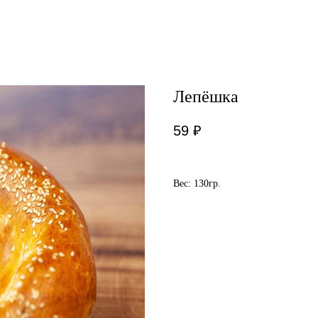
Лепёшка
59
₽
Вес: 130гр.